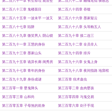
第二百八十一章 长生祭坛 观音壁
第二百八十二章 融魂笔仙 驱散恶
画
灵
第二百八十三章 鬼楼面目
第二百八十四章 吞噬
第二百八十五章 一波未平 一波又
第二百八十六章 墨家疑云
起
第二百八十七章 陷阱
第二百八十八章 头等舱五人
第二百八十九章 微笑男人 阴山锁
第二百九十章 接二连三
魂
第二百九十一章 王慧的身份
第二百九十二章 全员非人
第二百九十三章 墨家山头
第二百九十四章 排斥
第二百九十五章 诡异长廊 闺秀房
第二百九十六章 女鬼上身
间
第二百九十七章 青年的身份
第二百九十八章 夜间指路 地窟棺
材
第二百九十九章 身份成谜
第三百章 痋术蛊虫
第三百零一章 婴鬼降头
第三百零二章 血肉婴孩
第三百零三章 山和尚
第三百零四章 与鬼交易
第三百零五章 子母煞的前身
第三百零六章 刽子手现