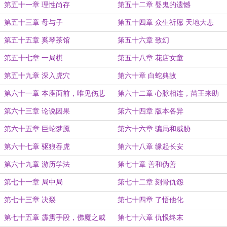
第五十一章 理性尚存
第五十二章 婴鬼的遗憾
第五十三章 母与子
第五十四章 众生祈愿 天地大悲
第五十五章 奚琴茶馆
第五十六章 致幻
第五十七章 一局棋
第五十八章 花店女童
第五十九章 深入虎穴
第六十章 白蛇典故
第六十一章 本座面前，唯见伤悲
第六十二章 心脉相连，苗王来助
第六十三章 论说因果
第六十四章 版本各异
第六十五章 巨蛇梦魇
第六十六章 骗局和威胁
第六十七章 驱狼吞虎
第六十八章 缘起长安
第六十九章 游历学法
第七十章 善和伪善
第七十一章 局中局
第七十二章 刻骨仇怨
第七十三章 决裂
第七十四章 了悟他化
第七十五章 霹雳手段，佛魔之威
第七十六章 仇恨终末