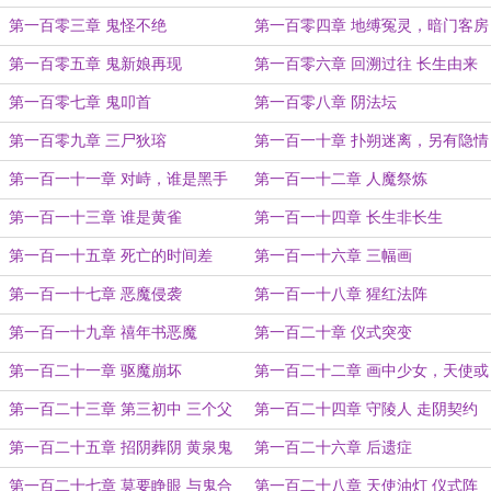
第一百零三章 鬼怪不绝
第一百零四章 地缚冤灵，暗门客房
第一百零五章 鬼新娘再现
第一百零六章 回溯过往 长生由来
第一百零七章 鬼叩首
第一百零八章 阴法坛
第一百零九章 三尸狄瑢
第一百一十章 扑朔迷离，另有隐情
第一百一十一章 对峙，谁是黑手
第一百一十二章 人魔祭炼
第一百一十三章 谁是黄雀
第一百一十四章 长生非长生
第一百一十五章 死亡的时间差
第一百一十六章 三幅画
第一百一十七章 恶魔侵袭
第一百一十八章 猩红法阵
第一百一十九章 禧年书恶魔
第一百二十章 仪式突变
第一百二十一章 驱魔崩坏
第一百二十二章 画中少女，天使或
魔鬼
第一百二十三章 第三初中 三个父
第一百二十四章 守陵人 走阴契约
亲？
第一百二十五章 招阴葬阴 黄泉鬼
第一百二十六章 后遗症
门
第一百二十七章 莫要睁眼 与鬼合
第一百二十八章 天使油灯 仪式阵