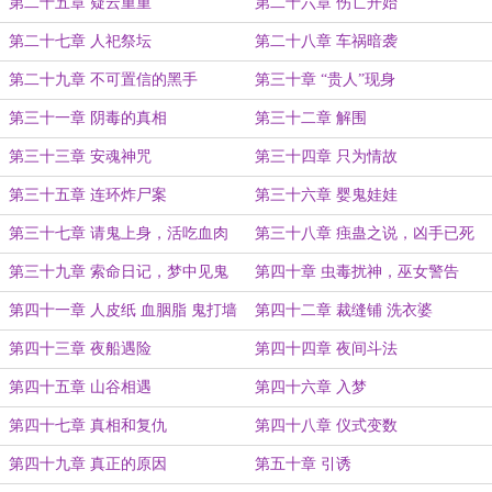
第二十五章 疑云重重
第二十六章 伤亡开始
第二十七章 人祀祭坛
第二十八章 车祸暗袭
第二十九章 不可置信的黑手
第三十章 “贵人”现身
第三十一章 阴毒的真相
第三十二章 解围
第三十三章 安魂神咒
第三十四章 只为情故
第三十五章 连环炸尸案
第三十六章 婴鬼娃娃
第三十七章 请鬼上身，活吃血肉
第三十八章 痋蛊之说，凶手已死
第三十九章 索命日记，梦中见鬼
第四十章 虫毒扰神，巫女警告
第四十一章 人皮纸 血胭脂 鬼打墙
第四十二章 裁缝铺 洗衣婆
第四十三章 夜船遇险
第四十四章 夜间斗法
第四十五章 山谷相遇
第四十六章 入梦
第四十七章 真相和复仇
第四十八章 仪式变数
第四十九章 真正的原因
第五十章 引诱