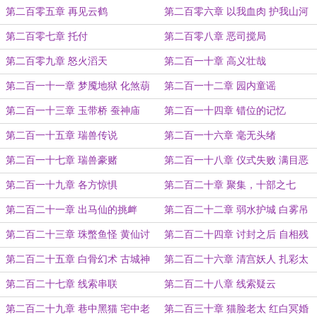
第二百零五章 再见云鹤
第二百零六章 以我血肉 护我山河
第二百零七章 托付
第二百零八章 恶司搅局
第二百零九章 怒火滔天
第二百一十章 高义壮哉
第二百一十一章 梦魇地狱 化煞葫
第二百一十二章 园内童谣
芦
第二百一十三章 玉带桥 蚕神庙
第二百一十四章 错位的记忆
第二百一十五章 瑞兽传说
第二百一十六章 毫无头绪
第二百一十七章 瑞兽豪赌
第二百一十八章 仪式失败 满目恶
灵
第二百一十九章 各方惊惧
第二百二十章 聚集，十部之七
第二百二十一章 出马仙的挑衅
第二百二十二章 弱水护城 白雾吊
桥
第二百二十三章 珠蟞鱼怪 黄仙讨
第二百二十四章 讨封之后 自相残
封
杀
第二百二十五章 白骨幻术 古城神
第二百二十六章 清宫妖人 扎彩太
轿
监
第二百二十七章 线索串联
第二百二十八章 线索疑云
第二百二十九章 巷中黑猫 宅中老
第二百三十章 猫脸老太 红白冥婚