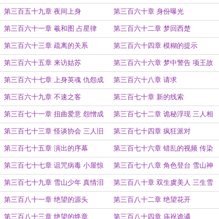
来
残
第三百五十九章 夜间上身
第三百六十章 身份曝光
第三百六十一章 羲和图 占星律
第三百六十二章 梦回西楚
第三百六十三章 疏离的关系
第三百六十四章 模糊的提示
第三百六十五章 来访姑苏
第三百六十六章 梦中警告 项王故
里
第三百六十七章 上身英魂 仇怨成
第三百六十八章 请求
谜
第三百六十九章 不速之客
第三百七十章 新的线索
第三百七十一章 扭曲爱意 怨憎成
第三百七十二章 诡秘浮现 三人相
魔
识
第三百七十三章 怪谈协会 三人旧
第三百七十四章 疯狂派对
事
第三百七十五章 演出的序幕
第三百七十六章 错乱的视频 传染
的疯狂
第三百七十七章 诅咒病毒 小屋惊
第三百七十八章 角色登台 雪山神
魂
话
第三百七十九章 雪山少年 真情泪
第三百八十章 双生虞美人 三生雪
落
莲花
第三百八十一章 绝望的源头
第三百八十二章 绝望花开
第三百八十三章 绝望的终章
第三百八十四章 庙祝诡谲