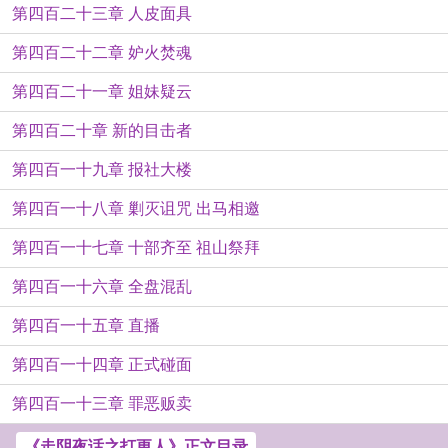
第四百二十三章 人皮面具
第四百二十二章 妒火焚魂
第四百二十一章 姐妹疑云
第四百二十章 新的目击者
第四百一十九章 报社大楼
第四百一十八章 剿灭诅咒 出马相邀
第四百一十七章 十部齐至 祖山祭拜
第四百一十六章 全盘混乱
第四百一十五章 直播
第四百一十四章 正式碰面
第四百一十三章 罪恶贩卖
《走阴夜话之打更人》正文目录