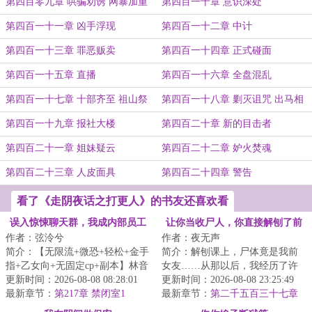
第四百零九章 哄骗劝诱 网暴加重
第四百一十章 意识深处
第四百一十一章 凶手浮现
第四百一十二章 中计
第四百一十三章 罪恶贩卖
第四百一十四章 正式碰面
第四百一十五章 直播
第四百一十六章 全盘混乱
第四百一十七章 十部齐至 祖山祭
第四百一十八章 剿灭诅咒 出马相
拜
邀
第四百一十九章 报社大楼
第四百二十章 新的目击者
第四百二十一章 姐妹疑云
第四百二十二章 妒火焚魂
第四百二十三章 人皮面具
第四百二十四章 警告
看了《走阴夜话之打更人》的书友还喜欢看
误入惊悚聊天群，我成内部员工
让你当收尸人，你直接解刨了前
作者：弦泠兮
作者：夜无声
女友
简介：【无限流+微恐+轻松+金手
简介：解刨课上，尸体竟是我前
指+乙女向+无固定cp+副本】林音
女友……从那以后，我经历了许
希在女生宿舍里，被怪物杀死了
更新时间：2026-08-08 08:28:01
多匪夷所思的事情。只上不下，
更新时间：2026-08-08 23:25:49
九十九次。第...
最新章节：
第217章 禁闭室1
直通水库的停运...
最新章节：
第二千五百三十七章
地下网，黑涩会之家