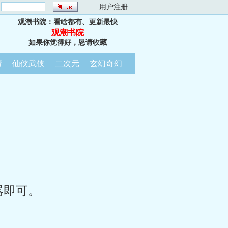
：
用户注册
观潮书院：看啥都有、更新最快
观潮书院
如果你觉得好，恳请收藏
情
仙侠武侠
二次元
玄幻奇幻
器即可。