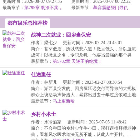
更新时间：2026-08-07 09:27:35
年“何大强“，意外相亲绝
更新时间：2026-08-07 00:22:22
最新章节：
美网红脸的高中同学！
第795章 剩漆不卖，
最新章节：
慕容震怒登门寻仇
干漆入药
&lt;br/&gt...
都市娱乐总推荐榜
战神二次就业：回乡当保安
作者：梁七少
更新时间：2026-07-24 20:45:01
简介：菩萨低眉，所以慈悲六道！撒旦低头，所以血流
成河！以撒旦之名，专职杀戮，他要当最强的那个男
人！...
最新章节：
第5702章 天逆王的绝境！
仕途重任
作者：林新儿
更新时间：2023-02-27 08:30:54
简介：湖西县突发的、因房屋延迟交付而导致的大规模
群众上访活动声势浩大，暴露出过去十年过度依赖土地
财...
最新章节：
马上更新哈
乡村小术士
作者：水冷酒家
更新时间：2025-07-05 11:48:42
简介：不会种田的乡村少年牛小田，误打误撞拜师老神
仙，看相风水医术道法无所不能，从此人生开挂。...