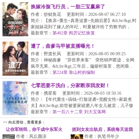
换嫁冷脸飞行员，一胎三宝赢麻了
作者：炒鱿鱼花
更新时间：2026-08-07 06:27:10
简介：【换亲+重生+真香追妻+先婚后爱】&lt;br/&gt;时
家姐妹花到了嫁人的年纪，时夏被许给了穷教书的，
而...
最新章节：
第402章 阎厉记忆恢复
遭了，曲爹马甲被直播曝光！
作者：野渡长风
更新时间：2026-08-05 00:09:25
简介：神秘曲爹 “异世界来客” 突然销声匿迹，全网
疯寻无果。&lt;br/&gt;三年后，偏僻村落里，悠闲垂...
最新章节：
第224章 靠山村的编制
七零恶妻不洗白，分家断亲我发财！
作者：携星客
更新时间：2026-08-03 18:50:16
简介：【年代重生+搞钱+打脸逆袭+觉醒女性+家庭煮
夫】&lt;br/&gt;前世被婆家磋磨八年女儿被卖，儿子惨
死...
最新章节：
第一百八十二章 刘大宝落网
<< 向左滑动，查看更多：
让你军转民，你干成中东军火
抓到女友出轨后，系统每天送我
作者：风丘颜凉
作者：执笔书年少
商？
三百万！