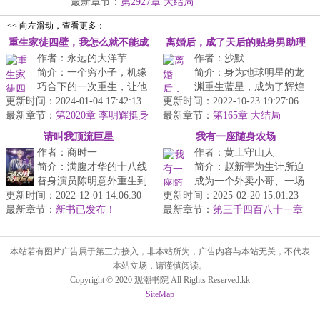
最新章节：
第2927章 大结局
<< 向左滑动，查看更多：
重生家徒四壁，我怎么就不能成
离婚后，成了天后的贴身男助理
作者：永远的大洋芋
作者：沙默
首富？
简介：一个穷小子，机缘
简介：身为地球明星的龙
巧合下的一次重生，让他
渊重生蓝星，成为了辉煌
更新时间：2024-01-04 17:42:13
有了重新改变命运和环境
更新时间：2022-10-23 19:27:06
传媒的天才练习生。不
最新章节：
的机会，面对家徒四壁负
第2020章 李明辉挺身
最新章节：
过，这个天才练习生却因
第165章 大结局
而出
债累累的家...
为一场手术毁...
请叫我顶流巨星
我有一座随身农场
作者：商时一
作者：黄土守山人
简介：满腹才华的十八线
简介：赵新宇为生计所迫
替身演员陈明意外重生到
成为一个外卖小哥、一场
更新时间：2022-12-01 14:06:30
平行世界。在这个文娱兴
更新时间：2025-02-20 15:01:23
横祸让他意外得到一个逆
最新章节：
盛的大一统世界，他要让
新书已发布！
最新章节：
天空间。看赵新宇如何利
第三千四百八十一章
地球的文化...
大结局
用空间逆天...
本站若有图片广告属于第三方接入，非本站所为，广告内容与本站无关，不代表
本站立场，请谨慎阅读。
Copyright © 2020 观潮书院 All Rights Reserved.kk
SiteMap