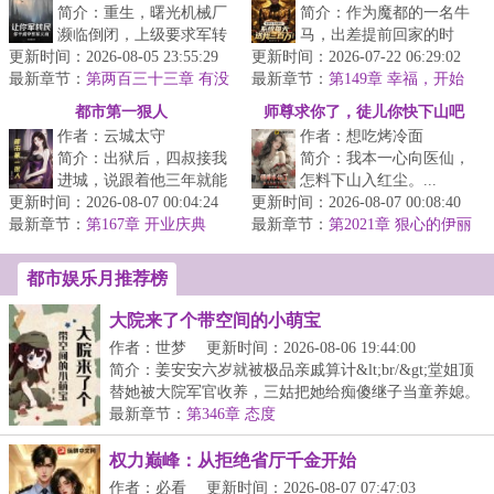
简介：重生，曙光机械厂
简介：作为魔都的一名牛
濒临倒闭，上级要求军转
马，出差提前回家的时
更新时间：2026-08-05 23:55:29
民：三个月造不出产品，
更新时间：2026-07-22 06:29:02
候，发现了女友出轨。
最新章节：
全厂解散！&lt;br/&gt;最
第两百三十三章 有没
最新章节：
&lt;br/&gt;一气之下，痛
第149章 幸福，开始
有兴趣来部里？
后半个月...
了……
打狗男女，林...
都市第一狠人
师尊求你了，徒儿你快下山吧
作者：云城太守
作者：想吃烤冷面
简介：出狱后，四叔接我
简介：我本一心向医仙，
进城，说跟着他三年就能
怎料下山入红尘。...
更新时间：2026-08-07 00:04:24
买房买车。&lt;br/&gt;可
更新时间：2026-08-07 00:08:40
最新章节：
转眼，他被人陷害破产，
第167章 开业庆典
最新章节：
第2021章 狠心的伊丽
欠债八千...
都市娱乐月推荐榜
大院来了个带空间的小萌宝
作者：世梦
更新时间：2026-08-06 19:44:00
简介：姜安安六岁就被极品亲戚算计&lt;br/&gt;堂姐顶
替她被大院军官收养，三姑把她给痴傻继子当童养媳。
&...
最新章节：
第346章 态度
权力巅峰：从拒绝省厅千金开始
作者：必看
更新时间：2026-08-07 07:47:03