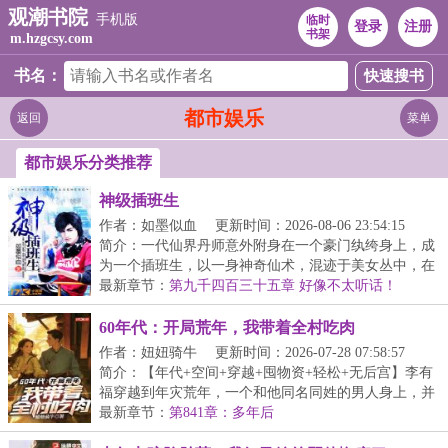
观潮书院
手机版
临时
登录
注册
书架
m.hzgcsy.com
书名：
都市娱乐
返回
菜单
都市娱乐分类推荐
神级插班生
作者：如墨似血
更新时间：2026-08-06 23:54:15
简介：一代仙界丹师意外附身在一个豪门纨绔身上，成
为一个插班生，以一身神奇仙术，混迹于美女丛中，在
都...
最新章节：
第九千四百三十五章 好像不太听话！
60年代：开局荒年，我带着全村吃肉
作者：妞妞骑牛
更新时间：2026-07-28 07:58:57
简介：【年代+空间+穿越+囤物资+轻松+无后宫】李有
福穿越到年灾荒年，一个和他同名同姓的男人身上，并
且...
最新章节：
第841章：多年后