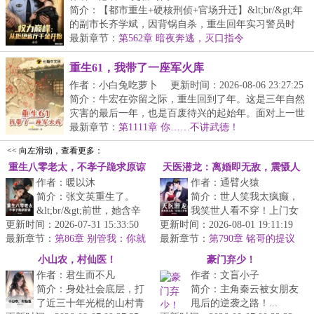
简介：【都市重生+硬核刑侦+官场升迁】&lt;br/&gt;年
的副市长齐学斌，因背锅自杀，重生回年实习警员时
期...
最新章节：
第562章 暗夜奔逃，灭口指令
重生61，我带了一座军火库
作者：小白兔吃萝卜
更新时间：2026-08-06 23:27:25
简介：牛宏在弥留之际，重生回到了年。这是三年自然
灾害的最后一年，也是百废待兴的起始年。面对上一世
所...
最新章节：
第1111章 你……不讲武德！
<< 向左滑动，查看更多：
重生八零老太，不孝子跪求原谅
天医潜龙：离婚即无敌，震慑人
作者：暖以沐
作者：通臂火猿
世间
简介：张文英重生了。
简介：世人笑我太疯癫，
&lt;br/&gt;前世，她含辛
我笑世人看不穿！上门女
更新时间：2026-07-31 15:33:50
茹苦把三个孩子拉扯大，
更新时间：2026-08-01 19:11:19
婿苏铭隐忍一年，被人誉
最新章节：
临老却落得个病床前无人
第86章 别管我：你就
最新章节：
为苏废物，却突然大闹寿
第790章 铭哥的提议
是孬种
端水、药罐...
挺好！
宴，还提出...
小山农，村仙医！
豪门弃少！
作者：君生而不凡
作者：文盲小子
简介：身处社会底层，打
简介：主角秦云被女朋友
了近三十年光棍的山村青
甩后的逆袭之路！...