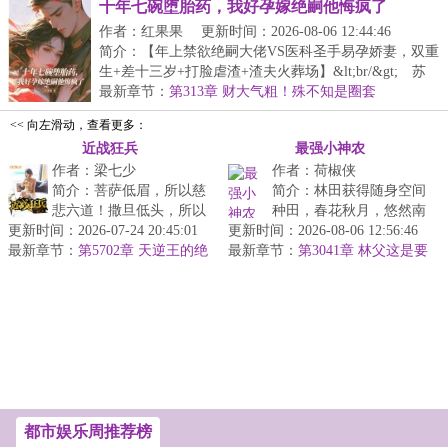
十年七碗堕胎药，我好孕嫁绝嗣他悔疯了
作者：红果果
更新时间：2026-08-06 12:44:46
简介：【年上禁欲绝嗣大佬VS医科圣手易孕娇妻，双重
生+差十三岁+打脸虐渣+渣夫火葬场】&lt;br/&gt; 苏
婉...
最新章节：
第313章 财大气粗！殊不知是圈套
<< 向左滑动，查看更多：
近战狂兵
最强小神农
作者：梁七少
作者：荷椒侠
简介：菩萨低眉，所以慈
简介：林田获得随身空间
悲六道！撒旦低头，所以
种田，春花秋月，悠然南
更新时间：2026-07-24 20:45:01
血流成河！以撒旦之名，
更新时间：2026-08-06 12:56:46
山，坐吃山不空。他只想
最新章节：
专职杀戮，他要当最强的
第5702章 天逆王的绝
最新章节：
过好自己的小日子，实力
第3041章 林父这是要
境！
那个男人！...
下套了
却不允许他...
都市娱乐周推荐榜