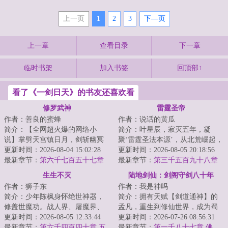
上一页
1
2
3
下—页
上一章
查看目录
下一章
临时书架
加入书签
回顶部↑
看了《一剑日天》的书友还喜欢看
修罗武神
雷霆圣帝
作者：善良的蜜蜂
作者：说话的黄瓜
简介：【全网超火爆的网络小
简介：叶星辰，寂灭五年，凝
说】掌劈天宫镇日月，剑斩幽冥
聚‘雷霆圣法本源’，从北荒崛起，
踏九霄，世间凡人万万亿，修罗
更新时间：2026-08-04 15:02:28
探寻身世谜，沐浴天骄血，夺诸
更新时间：2026-08-05 20:18:56
成神我最狂！本天...
最新章节：
第六千七百五十七章
天造化，斩因...
最新章节：
第三千五百九十八章
你这是抢我？
无敌怪物
生生不灭
陆地剑仙：剑阁守剑八十年
作者：狮子东
作者：我是神吗
简介：少年陈枫身怀绝世神器，
简介：拥有天赋【剑道通神】的
修盖世魔功。战人界、屠魔界、
孟凡，重生到修仙世界，成为蜀
挑仙界、冲神界。打遍诸世界，
更新时间：2026-08-05 12:33:44
山剑派的剑阁守剑人。触摸到“七
更新时间：2026-07-26 08:56:31
杀出冲天血路，...
最新章节：
第六千四百四十章 五
星剑”，获得...
最新章节：
第一千八十七章 佛