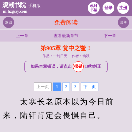
观潮书院
手机版
临时
登录
注册
书架
m.hzgcsy.com
免费阅读
返回
菜单
上一章
查看最新章节
下一章
第905章 瓮中之鳖！
作品：一剑日天
作者：钧秋
如果本章错误，请点击
报错
10秒纠正
上一页
1
2
3
下—页
　　太寒长老原本以为今日前
来，陆轩肯定会畏惧自己。