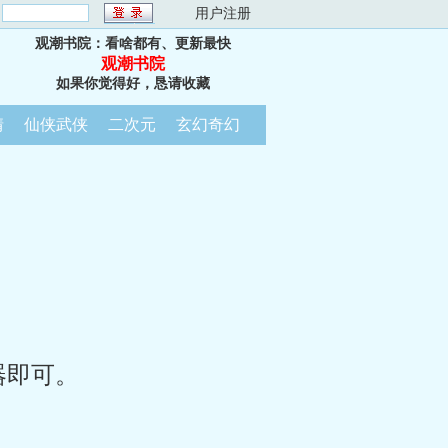
：
用户注册
观潮书院：看啥都有、更新最快
观潮书院
如果你觉得好，恳请收藏
情
仙侠武侠
二次元
玄幻奇幻
器即可。