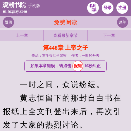
观潮书院
手机版
临时
登录
注册
书架
m.hzgcsy.com
免费阅读
返回
菜单
上一章
查看最新章节
下一章
第448章 上帝之子
作品：重生香江当警察
作者：一叶轻舟去
如果本章错误，请点击
报错
10秒纠正
　　一时之间，众说纷纭。
　　黄志恒留下的那封自白书在
报纸上全文刊登出来后，再次引
发了大家的热烈讨论。