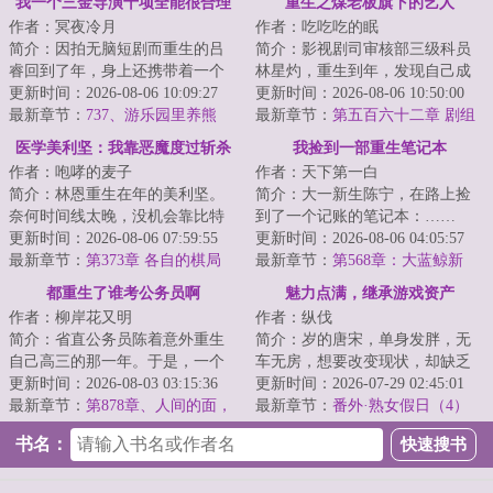
我一个三金导演十项全能很合理
重生之煤老板旗下的艺人
作者：冥夜冷月
作者：吃吃吃的眠
吧
简介：因拍无脑短剧而重生的吕
简介：影视剧司审核部三级科员
睿回到了年，身上还携带着一个
林星灼，重生到年，发现自己成
【十项全能大导演】系统！目
更新时间：2026-08-06 10:09:27
为了一家煤老板投资的影视公司
更新时间：2026-08-06 10:50:00
标：走上人生巅峰...
最新章节：
737、游乐园里养熊
签约艺人。六公...
最新章节：
第五百六十二章 剧组
猫？丁亮纯魔丸！不上市！删不
外的收获！
医学美利坚：我靠恶魔度过斩杀
我捡到一部重生笔记本
掉！合作愉快……
作者：咆哮的麦子
作者：天下第一白
线
简介：林恩重生在年的美利坚。
简介：大一新生陈宁，在路上捡
奈何时间线太晚，没机会靠比特
到了一个记账的笔记本：……
币翻盘。无奈只能他只能先做好
更新时间：2026-08-06 07:59:55
年，GDP位例世界第二。年，屠
更新时间：2026-08-06 04:05:57
医生本职工作，...
最新章节：
第373章 各自的棋局
呦呦获诺贝尔医学...
最新章节：
第568章：大蓝鲸新
车，70 万起步！（求订阅）
都重生了谁考公务员啊
魅力点满，继承游戏资产
作者：柳岸花又明
作者：纵伐
简介：省直公务员陈着意外重生
简介：岁的唐宋，单身发胖，无
自己高三的那一年。于是，一个
车无房，想要改变现状，却缺乏
木讷腼腆、和女生说话都会脸
更新时间：2026-08-03 03:15:36
精力、信念和方向。遭遇职场霸
更新时间：2026-07-29 02:45:01
红、只知道学习的...
最新章节：
第878章、人间的面，
凌后，玩了三年...
最新章节：
番外·熟女假日（4）
见一面少一面（下）
书名：